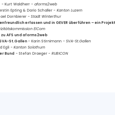
g
- Kurt Waldherr -
aforms2web
rstin Epting & Dario Schaller -
Kanton Luzern
ael Dornbierer -
Stadt Winterthur
freundlich erfassen und in GEVER überführen – ein Proje
rizitätskommission ElCom
 zu AFS und aforms2web
 SVA-St.Gallen
- Karin Stirnimann -
SVA-St.Gallen
d Egli -
Kanton Solothurn
er Bund
- Stefan Draeger -
RUBICON