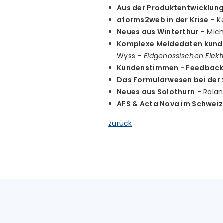
Aus der Produktentwicklun
aforms2web in der Krise
- Ke
Neues aus Winterthur
- Mich
Komplexe Meldedaten kunden
Wyss -
Eidgenössischen Elekt
Kundenstimmen - Feedback
Das Formularwesen bei der
Neues aus Solothurn
- Rolan
AFS & Acta Nova im Schweiz
Zurück