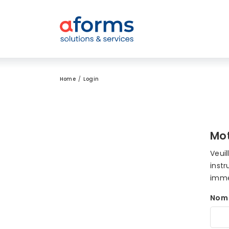
Zum Inhalt
Zum Menü
Zur Suche
Home
Login
Mot
Veuil
instr
immé
Nom 