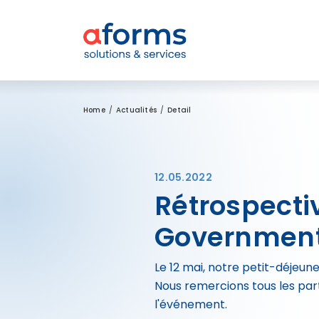
Zum Inhalt
Zum Menü
Zur Suche
Home
Actualités
Detail
12.05.2022
Rétrospecti
Government 
Le 12 mai, notre petit-déjeun
Nous remercions tous les part
l'événement.