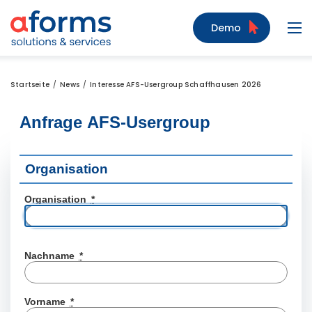
Zum Inhalt
Zum Menü
Zur Suche
Demo
Navi
Startseite
News
Interesse AFS-Usergroup Schaffhausen 2026